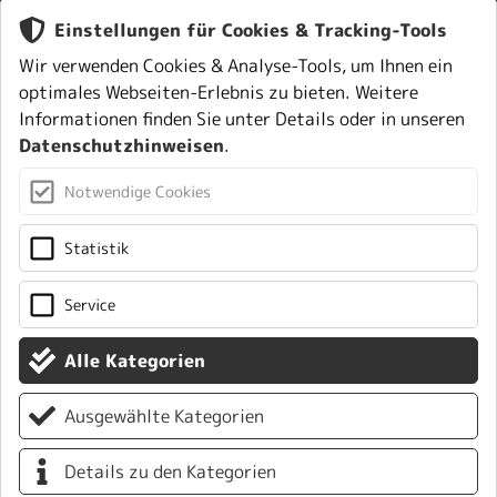
Einstellungen für Cookies & Tracking-Tools
Wir verwenden Cookies & Analyse-Tools, um Ihnen ein
IAD GMBH
optimales Webseiten-Erlebnis zu bieten. Weitere
Informationen finden Sie unter Details oder in unseren
Johann-Georg-Halske-Str. 11
Datenschutzhinweisen
.
41352 Korschenbroich
Deutschland
Notwendige Cookies
Tel.
+49(0)2161-61783-0
Statistik
E-Mail:
service
@
iad-gmbh.de
Service
UP TO DATE
Alle Kategorien
Ausgewählte Kategorien
Details zu den Kategorien